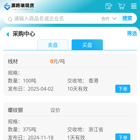
发
采
搜索
供
购
采购中心
筛选
应
车
首
卖盘
买盘
页
线材
0
元/吨
规格：
100吨
交收地： 香港
发布日：2025-04-02
10天
有效
下单
螺纹钢
议价
规格：
375吨
交收地： 浙江省
发布日：2024-11-18
1天
有效
下单